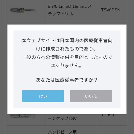
5.7/5.1mmD 16mmL ス
TSV6DSN
テップドリル
ドリルエクステンション
DE
本ウェブサイトは日本国内の医療従事者向
3.7mmD コルチカル ボ
けに作成されたものであり、
TＴ3.7
ーンタップTSV
一般の方への情報提供を目的としたもので
はありません。
4.1mmD コルチカル ボ
TＴ4.1
ーンタップTSV
あなたは医療従事者ですか？
4.7mmD コルチカル ボ
TＴ4.7
はい
いいえ
ーンタップTSV
6.0mmD コルチカル ボ
TＴ6.0
ーンタップTSV
ハンドピース用