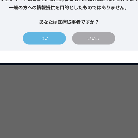
一般の方への情報提供を目的としたものではありません。
り扱いについて
販売取引条件
返品交換規定
製品保証規定
あなたは医療従事者ですか？
はい
いいえ
© 2022-2026 ZimVie Japan G.K