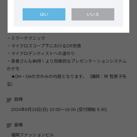
・視度と瞳孔間距離調整
・マイクロスコープの有用性
はい
いいえ
・ルーペとマイクロスコープの違い
・マイクロスコープのアシスタントワーク★
・マイクロスコープのDHワーク★
・ミラーテクニック
・マイクロスコープ下におけるCR充填
・マイクロデンティストへの道のり
・患者さんも納得！より効果的なプレゼンテーションシステム
のデモ
★DH・DAの方のみの内容となります。（講師：林 智恵子先
生）
日時
2024年8月18日(日) 10:00～16:00 (受付開始 9:30)
会場
福岡ファッションビル